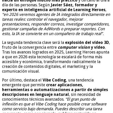
hacia un enfoque mucho más práctico
y cercano al día a
día de las personas. Según
Javier Sáez, formador y
experto en inteligencia artificial de Learning Heroes
,
“en 2026 veremos agentes de IA integrados directamente en
tareas reales: controlar el navegador, mejorar
presentaciones, responder correos, investigar competidores,
gestionar campañas de AdWords o preparar reportes. Con
esto, la IA se convierte en un compañero de trabajo real”.
La segunda tendencia clave será la
explosión del vídeo 3D
,
fruto de la convergencia entre
computer vision
y vídeo
.
Tras los avances logrados en 2025, Learning Heroes apunta
a que en 2026 esta tecnología se escalará de forma más
accesible y económica, transformando radicalmente la
creación de contenidos digitales, el marketing y la
comunicación visual.
Por último, destaca el
Vibe Coding
, una tendencia
emergente que permite
crear aplicaciones,
herramientas o automatizaciones a partir de simples
descripciones en lenguaje natural
, sin necesidad de
conocimientos técnicos avanzados.
“El gran punto de
inflexión es que el Vibe Coding hace posible crear software
como servicio bajo demanda. Puedes describir una tarea