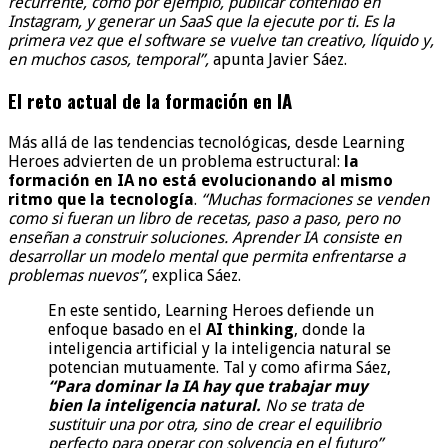
recurrente, como por ejemplo, publicar contenido en
Instagram, y generar un SaaS que la ejecute por ti. Es la
primera vez que el software se vuelve tan creativo, líquido y,
en muchos casos, temporal”,
apunta Javier Sáez.
El reto actual de la formación en IA
Más allá de las tendencias tecnológicas, desde Learning
Heroes advierten de un problema estructural:
la
formación en IA no está evolucionando al mismo
ritmo que la tecnología
.
“Muchas formaciones se venden
como si fueran un libro de recetas, paso a paso, pero no
enseñan a construir soluciones. Aprender IA consiste en
desarrollar un modelo mental que permita enfrentarse a
problemas nuevos”
, explica Sáez.
En este sentido, Learning Heroes defiende un
enfoque basado en el
AI thinking
, donde la
inteligencia artificial y la inteligencia natural se
potencian mutuamente. Tal y como afirma Sáez,
“Para dominar la IA hay que trabajar muy
bien la inteligencia natural.
No se trata de
sustituir una por otra, sino de crear el equilibrio
perfecto para operar con solvencia en el futuro”