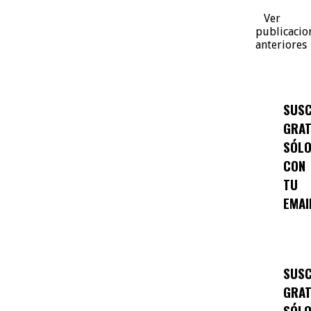
Ver
publicacio
anteriores
SUSC
GRAT
SÓL
CON
TU
EMAI
SUSC
GRAT
SÓL