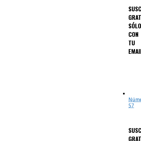
SUSC
GRAT
SÓL
CON
TU
EMAI
Núme
57
SUSC
GRAT