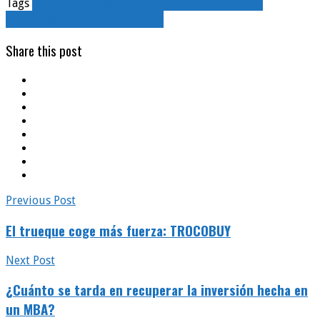
Comisión Europea
contratación indefinida
crecimiento
Tags
económico
crisis económica
Fomento
Share this post
Previous Post
El trueque coge más fuerza: TROCOBUY
Next Post
¿Cuánto se tarda en recuperar la inversión hecha en
un MBA?